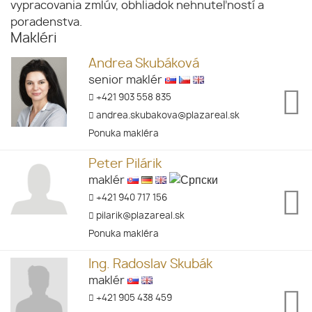
vypracovania zmlúv, obhliadok nehnuteľností a
poradenstva.
Makléri
Andrea Skubáková
senior maklér
+421 903 558 835
andrea.skubakova@plazareal.sk
Ponuka makléra
Peter Pilárik
maklér
+421 940 717 156
pilarik@plazareal.sk
Ponuka makléra
Ing. Radoslav Skubák
maklér
+421 905 438 459