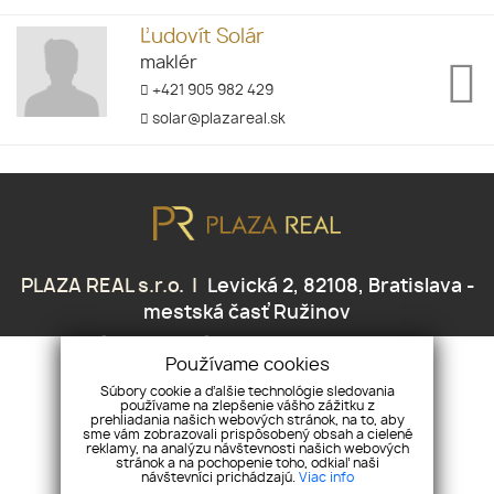
Ľudovít Solár
maklér
+421 905 982 429
solar@plazareal.sk
PLAZA REAL s.r.o.
Levická 2, 82108, Bratislava -
mestská časť Ružinov
+421 905 438 459
skubak@plazareal.sk
Používame cookies
Súbory cookie a ďalšie technológie sledovania
používame na zlepšenie vášho zážitku z
ÚVOD
NEHNUTEĽNOSTI
NAŠE SLUŽBY
REFERENCIE
prehliadania našich webových stránok, na to, aby
sme vám zobrazovali prispôsobený obsah a cielené
NÁŠ TEAM
KONTAKT
GDPR
COOKIES
reklamy, na analýzu návštevnosti našich webových
stránok a na pochopenie toho, odkiaľ naši
návštevníci prichádzajú.
Viac info