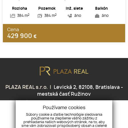
Rozloha
Pozemok
Inž. siete
Balkón
2
2
384 m
384 m
áno
áno
Cena
429 900
€
PLAZA REAL s.r.o.
Levická 2, 82108, Bratislava -
mestská časť Ružinov
+421 905 438 459
skubak@plazareal.sk
Používame cookies
Súbory cookie a ďalšie technológie sledovania
používame na zlepšenie vášho zážitku z
ÚVOD
NEHNUTEĽNOSTI
NAŠE SLUŽBY
REFERENCIE
prehliadania našich webových stránok, na to, aby
sme vám zobrazovali prispôsobený obsah a cielené
NÁŠ TEAM
KONTAKT
GDPR
COOKIES