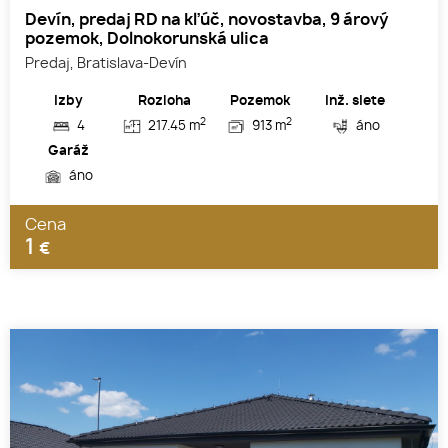
Devín, predaj RD na kľúč, novostavba, 9 árový
pozemok, Dolnokorunská ulica
Predaj, Bratislava-Devín
Izby
Rozloha
Pozemok
Inž. siete
2
2
4
217.45 m
913 m
áno
Garáž
áno
Cena
1
€