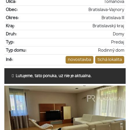
Ulica:
Tomanova
Obec:
Bratislava-Vajnory
Okres:
Bratislava III
Kraj:
Bratislavský kraj
Druh:
Domy
Typ:
Predaj
Typ domu:
Rodinný dom
Iné:
novostavba
tichá lokalita
Ľutujeme, táto ponuka, už nie je aktuálna.