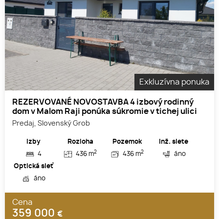
Exkluzívna ponuka
REZERVOVANÉ NOVOSTAVBA 4 izbový rodinný
dom v Malom Raji ponúka súkromie v tichej ulici
Predaj, Slovenský Grob
Izby
Rozloha
Pozemok
Inž. siete
2
2
4
436 m
436 m
áno
Optická sieť
áno
Cena
359 000
€